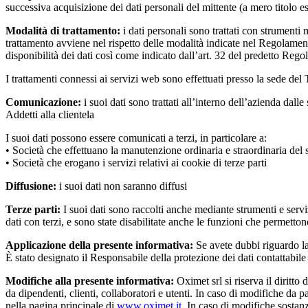
successiva acquisizione dei dati personali del mittente (a mero titolo
Modalità di trattamento:
i dati personali sono trattati con strumenti 
trattamento avviene nel rispetto delle modalità indicate nel Regolament
disponibilità dei dati così come indicato dall’art. 32 del predetto Reg
I trattamenti connessi ai servizi web sono effettuati presso la sede del T
Comunicazione:
i suoi dati sono trattati all’interno dell’azienda dalle
Addetti alla clientela
I suoi dati possono essere comunicati a terzi, in particolare a:
• Società che effettuano la manutenzione ordinaria e straordinaria del 
• Società che erogano i servizi relativi ai cookie di terze parti
Diffusione:
i suoi dati non saranno diffusi
Terze parti:
I suoi dati sono raccolti anche mediante strumenti e serviz
dati con terzi, e sono state disabilitate anche le funzioni che permetto
Applicazione della presente informativa:
Se avete dubbi riguardo la
È stato designato il Responsabile della protezione dei dati contattabile
Modifiche alla presente informativa:
Oximet srl si riserva il diritt
da dipendenti, clienti, collaboratori e utenti. In caso di modifiche da 
nella pagina principale di
www.oximet.it
. In caso di modifiche sostanz