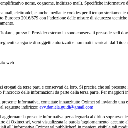
 esemplificativo nome, cognome, indirizzo mail). Specifiche informative d
manuali, elettronici, e anche mediante cookies per il tempo strettamente 
o Europeo 2016/679 con l’adozione delle misure di sicurezza tecniche e o
olamento.
itolare , presso il Provider esterno in sono conservati presso le sedi dove 
 seguenti categorie di soggetti autorizzati e nominati incaricati dal Titolar
sito web
i erogati da terze parti e conservati da loro. Si precisa che sul presente
no l’incrocio delle informazioni da parte della terza parte. Per maggiori 
 presente Informativa, contattate innanzitutto Oximet srl inviando una 
 al seguente indirizzo:
avv.daniela.guidi@gmail.com
o di aggiornare la presente informativa per adeguarla al diritto sopravve
parte di Oximet srl, verrà visualizzata la parola 'aggiornamento' accanto
iali all’ informativa Oximet srl pubblicherà in maniera visibile tali modi