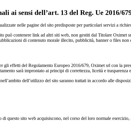
nali ai sensi dell’art. 13 del Reg. Ue 2016/
alizzate nelle pagine del sito predisposte per particolari servizi a richi
ito può contenere link ad altri siti web, non gestiti dal Titolare Oxime
bblicazioni di contenuto morale illecito, pubblicità, banner o files non c
e per gli effetti del Regolamento Europeo 2016/679, Oximet srl con la pre
attamento sarà improntato ai principi di correttezza, liceità e trasparenza e
 nell’ambito dell’utilizzo del sito saranno trattati in accordo alle disposi
 di questo sito web acquisiscono, nel corso del loro normale esercizio, al