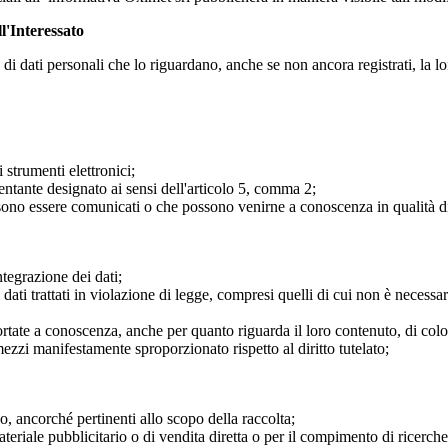
ll'Interessato
 di dati personali che lo riguardano, anche se non ancora registrati, la lo
i strumenti elettronici;
esentante designato ai sensi dell'articolo 5, comma 2;
possono essere comunicati o che possono venirne a conoscenza in qualità di
ntegrazione dei dati;
ati trattati in violazione di legge, compresi quelli di cui non è necessari
 portate a conoscenza, anche per quanto riguarda il loro contenuto, di color
zzi manifestamente sproporzionato rispetto al diritto tutelato;
no, ancorché pertinenti allo scopo della raccolta;
 materiale pubblicitario o di vendita diretta o per il compimento di rice