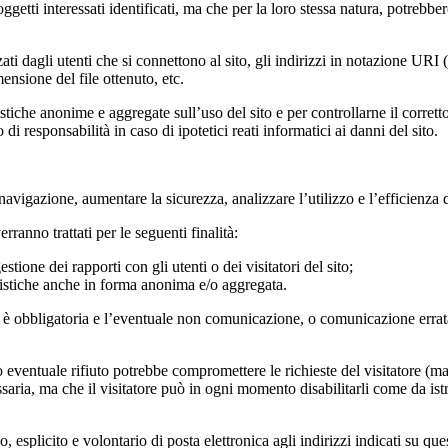
ggetti interessati identificati, ma che per la loro stessa natura, potrebbe
zati dagli utenti che si connettono al sito, gli indirizzi in notazione URI 
mensione del file ottenuto, etc.
tistiche anonime e aggregate sull’uso del sito e per controllarne il corre
di responsabilità in caso di ipotetici reati informatici ai danni del sito.
 la navigazione, aumentare la sicurezza, analizzare l’utilizzo e l’efficien
rranno trattati per le seguenti finalità:
tione dei rapporti con gli utenti o dei visitatori del sito;
atistiche anche in forma anonima e/o aggregata.
o 1 è obbligatoria e l’eventuale non comunicazione, o comunicazione errata
suo eventuale rifiuto potrebbe compromettere le richieste del visitatore (
essaria, ma che il visitatore può in ogni momento disabilitarli come da i
vo, esplicito e volontario di posta elettronica agli indirizzi indicati su