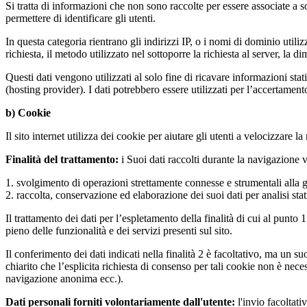
Si tratta di informazioni che non sono raccolte per essere associate a so
permettere di identificare gli utenti.
In questa categoria rientrano gli indirizzi IP, o i nomi di dominio utiliz
richiesta, il metodo utilizzato nel sottoporre la richiesta al server, la di
Questi dati vengono utilizzati al solo fine di ricavare informazioni sta
(hosting provider). I dati potrebbero essere utilizzati per l’accertamento 
b) Cookie
Il sito internet utilizza dei cookie per aiutare gli utenti a velocizzare
Finalità del trattamento:
i Suoi dati raccolti durante la navigazione ve
1. svolgimento di operazioni strettamente connesse e strumentali alla ges
2. raccolta, conservazione ed elaborazione dei suoi dati per analisi st
Il trattamento dei dati per l’espletamento della finalità di cui al punt
pieno delle funzionalità e dei servizi presenti sul sito.
Il conferimento dei dati indicati nella finalità 2 è facoltativo, ma un 
chiarito che l’esplicita richiesta di consenso per tali cookie non è nec
navigazione anonima ecc.).
Dati personali forniti volontariamente dall'utente:
l'invio facoltati