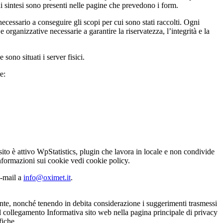
i sintesi sono presenti nelle pagine che prevedono i form.
necessario a conseguire gli scopi per cui sono stati raccolti. Ogni
rganizzative necessarie a garantire la riservatezza, l’integrità e la
sono situati i server fisici.
e:
 sito è attivo WpStatistics, plugin che lavora in locale e non condivide
informazioni sui cookie vedi cookie policy.
e-mail a
info@oximet.it
.
niente, nonché tenendo in debita considerazione i suggerimenti trasmessi
 al collegamento Informativa sito web nella pagina principale di privacy
fiche.